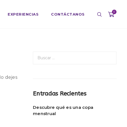
0
EXPERIENCIAS
CONTÁCTANOS
B
u
s
c
No dejes
a
r
Entradas Recientes
:
Descubre qué es una copa
menstrual