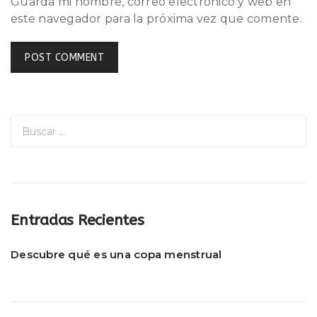
Guarda mi nombre, correo electrónico y web en
este navegador para la próxima vez que comente.
B
u
s
c
a
r
Entradas Recientes
:
Descubre qué es una copa menstrual