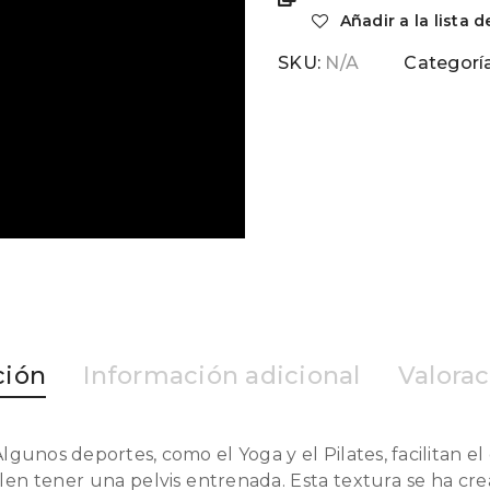
Añadir a la lista 
SKU:
N/A
Categorí
ción
Información adicional
Valorac
lgunos deportes, como el Yoga y el Pilates, facilitan el
uelen tener una pelvis entrenada. Esta textura se ha 