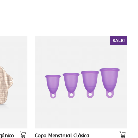
SALE!
gánico
Copa Menstrual Clásica