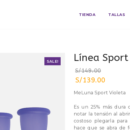
TIENDA
TALLAS
Línea Sport
SALE!
SALE!
S/
149.00
S/
139.00
MeLuna Sport Violeta
Es un 25% más dura q
notar la tensión al ab
costoso plegarla para 
hace que se abra de fo