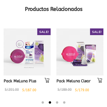
Productos Relacionados
SALE!
SALE!
Pack MeLuna Plus
Pack Meluna Clear
S/
201.00
S/
189.00
S/
187.00
S/
179.00