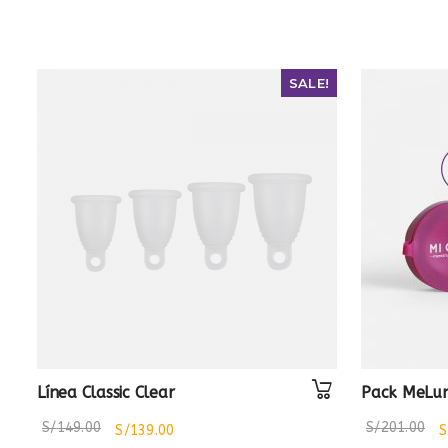
SALE!
Línea Classic Clear
Pack MeLun
S/
149.00
S/
201.00
S/
139.00
S