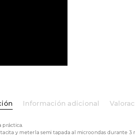
ción
Información adicional
Valorac
 práctica.
 tacita y meterla semi tapada al microondas durante 3 mi