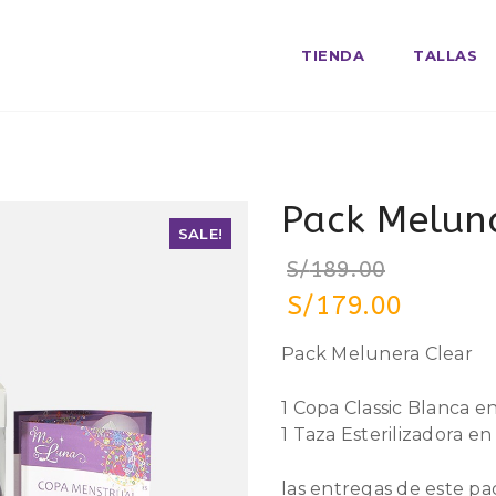
TIENDA
TALLAS
Pack Melun
SALE!
SALE!
S/
189.00
S/
179.00
Pack Melunera Clear
1 Copa Classic Blanca e
1 Taza Esterilizadora en
las entregas de este pa