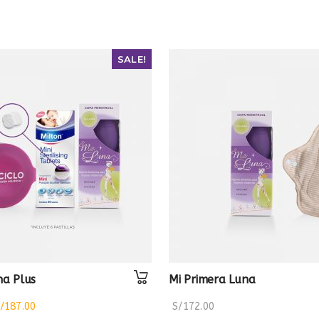
SALE!
a Plus
Mi Primera Luna
/
187.00
S/
172.00