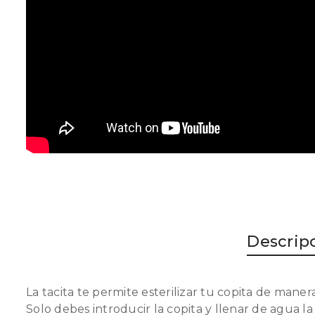
Descrip
La tacita te permite esterilizar tu copita de manera
Solo debes introducir la copita y llenar de agua la