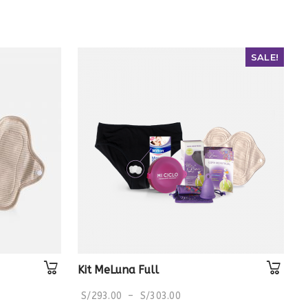
SALE!
Kit MeLuna Full
S/
293.00
–
S/
303.00