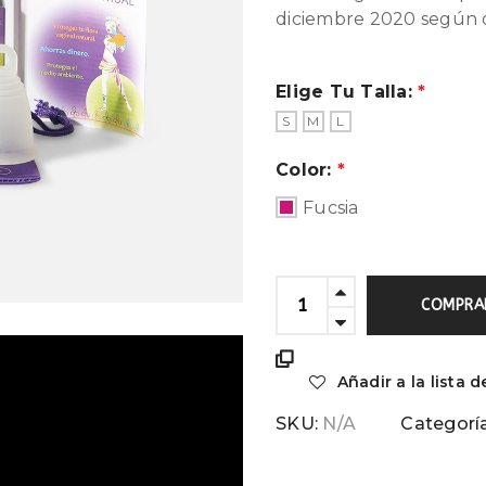
diciembre 2020 según 
Elige Tu Talla:
S
M
L
Color:
Fucsia
COMPRA
Añadir a la lista 
SKU:
N/A
Categorí