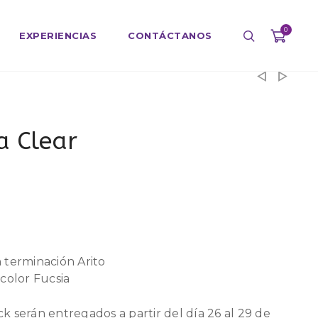
0
EXPERIENCIAS
CONTÁCTANOS
a Clear
n terminación Arito
 color Fucsia
ck serán entregados a partir del día 26 al 29 de