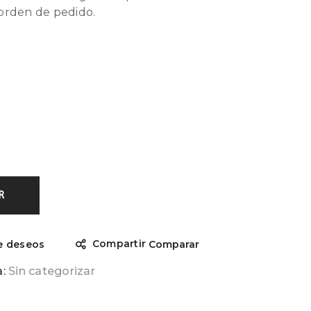
orden de pedido.
R
Compartir
de deseos
Comparar
a:
Sin categorizar